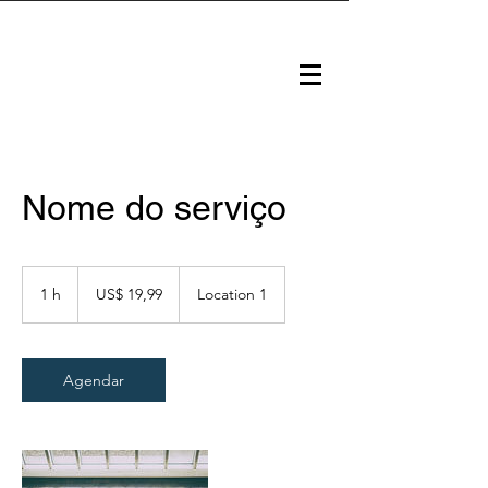
Nome do serviço
19,99
Dólares
1 h
1
US$ 19,99
Location 1
americanos
Agendar